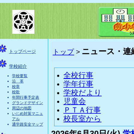
ニュース・連
トップ
>
トップページ
学校紹介
全校行事
学校要覧
沿 革
学年行事
校章
学校だより
校歌
年間行事予定表
児童会
グランドデザイン
ＰＴＡ行事
周辺の地図
いじめ対策マニュ
校長室から
アル
通学路安全マップ
2026年6月30日(火)
学