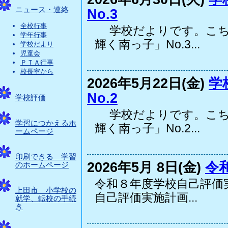
ニュース・連絡
No.3
全校行事
学校だよりです。こち
学年行事
輝く南っ子」No.3...
学校だより
児童会
ＰＴＡ行事
校長室から
2026年5月22日(金)
学
No.2
学校評価
学校だよりです。こち
学習につかえるホ
輝く南っ子」No.2...
ームページ
印刷できる 学習
2026年5月 8日(金)
令
のホームページ
令和８年度学校自己評価実
上田市 小学校の
自己評価実施計画...
就学、転校の手続
き