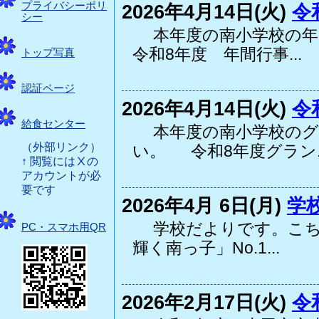
プライバシーポリ
2026年4月14日(火)
令
シー
本年度の南小学校の年
令和8年度 年間行事...
トップ写真
認証ページ
2026年4月14日(火)
令
給食センター
本年度の南小学校のグ
（外部リンク）
い。 令和8年度グラン..
↑ 閲覧にはⅩの
アカウントが必
要です
2026年4月 6日(月)
学
学校だよりです。こち
PC・スマホ用QR
輝く南っ子」No.1...
2026年2月17日(火)
令