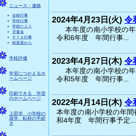
ニュース・連絡
全校行事
2024年4月23日(火)
令
学年行事
学校だより
本年度の南小学校の年
児童会
令和6年度 年間行事...
ＰＴＡ行事
校長室から
学校評価
2023年4月27日(木)
令
本年度の南小学校の年
学習につかえるホ
令和5年度 年間行事...
ームページ
印刷できる 学習
のホームページ
2022年4月14日(木)
令
本年度の南小学校の年間
上田市 小学校の
就学、転校の手続
和4年度 年間行事予定...
き