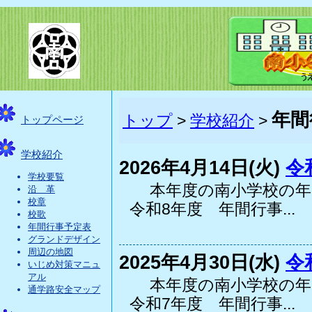
年間
トップ
>
学校紹介
>
トップページ
学校紹介
2026年4月14日(火)
令
学校要覧
本年度の南小学校の年
沿 革
校章
令和8年度 年間行事...
校歌
年間行事予定表
グランドデザイン
周辺の地図
2025年4月30日(水)
令
いじめ対策マニュ
アル
本年度の南小学校の年
通学路安全マップ
令和7年度 年間行事...