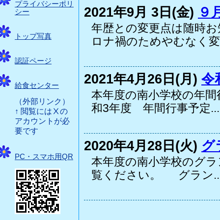
プライバシーポリ
2021年9月 3日(金)
９
シー
年歴との変更点は随時お
トップ写真
ロナ禍のためやむなく変更
認証ページ
2021年4月26日(月)
令
給食センター
本年度の南小学校の年間
（外部リンク）
和3年度 年間行事予定...
↑ 閲覧にはⅩの
アカウントが必
要です
2020年4月28日(火)
グ
PC・スマホ用QR
本年度の南小学校のグラ
覧ください。 グラン..