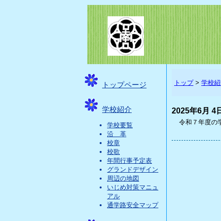
トップ
>
学校紹
トップページ
学校紹介
2025年6月 4
令和７年度の学
学校要覧
沿 革
校章
校歌
年間行事予定表
グランドデザイン
周辺の地図
いじめ対策マニュ
アル
通学路安全マップ