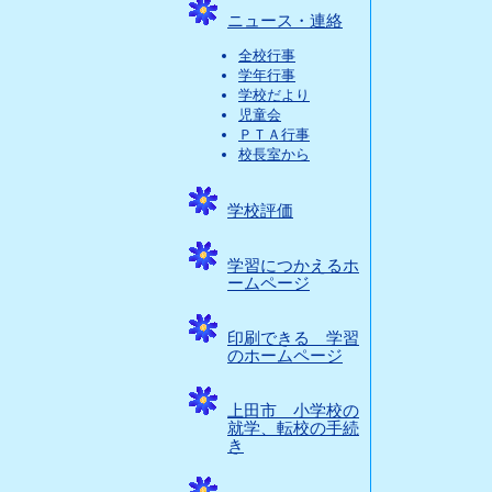
ニュース・連絡
全校行事
学年行事
学校だより
児童会
ＰＴＡ行事
校長室から
学校評価
学習につかえるホ
ームページ
印刷できる 学習
のホームページ
上田市 小学校の
就学、転校の手続
き