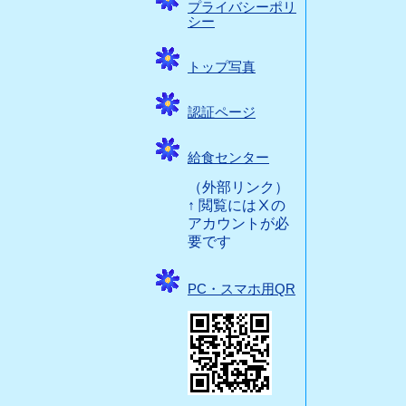
プライバシーポリ
シー
トップ写真
認証ページ
給食センター
（外部リンク）
↑ 閲覧にはⅩの
アカウントが必
要です
PC・スマホ用QR