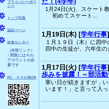
た！(4学年)
プライバシーポリ
シー
1月24日(火)、スケー
初めてスケート...
トップ写真
認証ページ
1月19日(木) [
学年行事
１月１９日（木）に四中
給食センター
四中の生徒が、六年生のた.
（外部リンク）
↑ 閲覧にはⅩの
アカウントが必
要です
1月17日(火) [
学年行事
歩みを披露！～部活動
PC・スマホ用QR
寒い日が続きますが，い
います！」と言って入って.