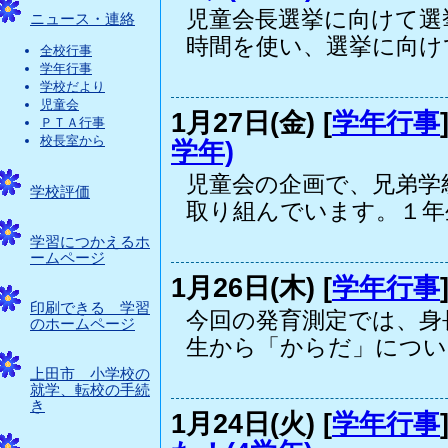
児童会長選挙に向けて選
ニュース・連絡
時間を使い、選挙に向けて.
全校行事
学年行事
学校だより
児童会
1月27日(金) [
学年行事
ＰＴＡ行事
校長室から
学年)
児童会の企画で、兄弟学
学校評価
取り組んでいます。１年生.
学習につかえるホ
ームページ
1月26日(木) [
学年行事
印刷できる 学習
今回の発育測定では、身
のホームページ
生から「からだ」について
上田市 小学校の
就学、転校の手続
き
1月24日(火) [
学年行事