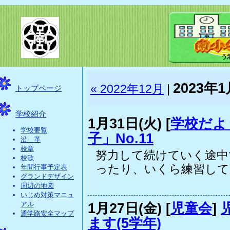
2023年1
« 2022年12月
|
トップページ
学校紹介
1月31日(火) [
学校だよ
学校要覧
子」No.11
沿 革
校章
努力して続けていく途中
校歌
ったり、いくら練習しても
年間行事予定表
グランドデザイン
周辺の地図
いじめ対策マニュ
1月27日(金) [
児童会
]
アル
通学路安全マップ
ます(5学年)