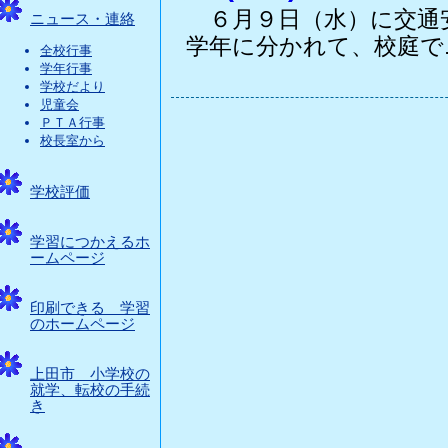
６月９日（水）に交通
ニュース・連絡
学年に分かれて、校庭で..
全校行事
学年行事
学校だより
児童会
ＰＴＡ行事
校長室から
学校評価
学習につかえるホ
ームページ
印刷できる 学習
のホームページ
上田市 小学校の
就学、転校の手続
き