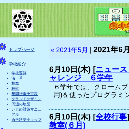
2021年6
« 2021年5月
|
トップページ
学校紹介
6月10日(木) [
ニュース
学校要覧
ャレンジ ６学年
沿 革
校章
６学年では、クロームブ
校歌
用)を使ったプログラミン.
年間行事予定表
グランドデザイン
周辺の地図
いじめ対策マニュ
6月10日(木) [
全校行事
アル
通学路安全マップ
教室(６月)