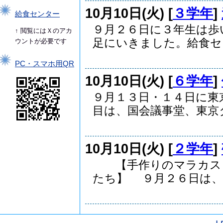
10月10日(火) [
３学年
]
給食センター
９月２６日に３年生は歩
↑ 閲覧にはＸのアカ
足にいきました。給食セン.
ウントが必要です
PC・スマホ用QR
10月10日(火) [
６学年
]
９月１３日・１４日に東
目は、国会議事堂、東京タ.
10月10日(火) [
２学年
]
【手作りのマ
たち】 ９月２６日は、..