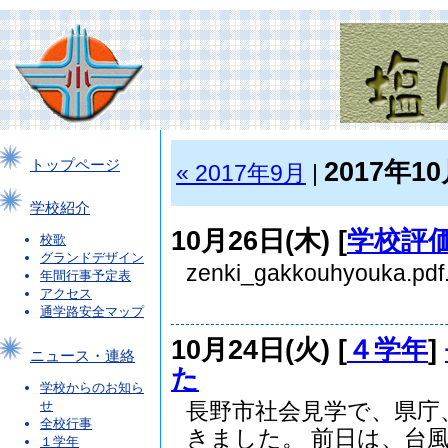
2017年1
トップページ
« 2017年9月
|
学校紹介
10月26日(木) [
学校評
校歌
グランドデザイン
zenki_gakkouhyouka.pdf.
年間行事予定表
アクセス
通学路安全マップ
10月24日(火) [
４学年
]
ニュース・連絡
た
学校からのお知ら
せ
長野市社会見学で、県庁
全校行事
きました。 前日は、台風.
１学年