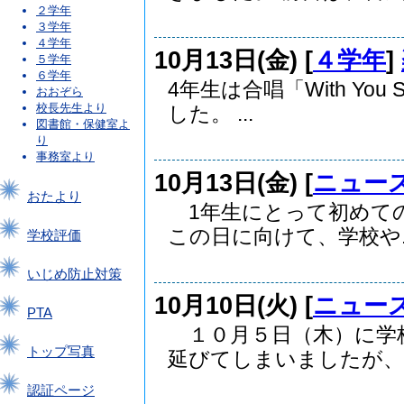
２学年
３学年
４学年
10月13日(金) [
４学年
]
５学年
６学年
4年生は合唱「With Yo
おおぞら
校長先生より
した。 ...
図書館・保健室よ
り
事務室より
10月13日(金) [
ニュー
おたより
1年生にとって初めての
この日に向けて、学校や..
学校評価
いじめ防止対策
10月10日(火) [
ニュー
PTA
１０月５日（木）に学
トップ写真
延びてしまいましたが、..
認証ページ