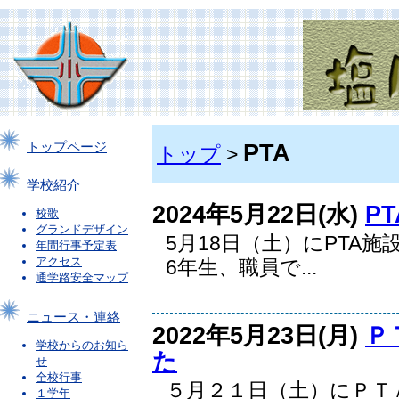
PTA
トップページ
トップ
>
学校紹介
2024年5月22日(水)
P
校歌
グランドデザイン
5月18日（土）にPTA施
年間行事予定表
アクセス
6年生、職員で...
通学路安全マップ
ニュース・連絡
2022年5月23日(月)
Ｐ
学校からのお知ら
た
せ
全校行事
５月２１日（土）にＰＴ
１学年