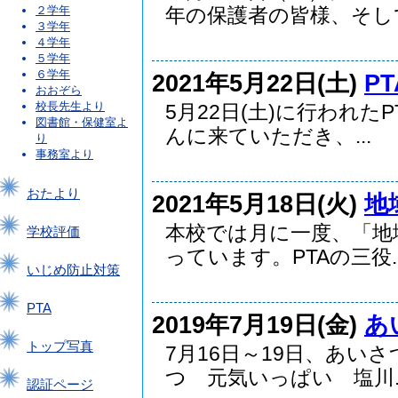
２学年
年の保護者の皆様、そして.
３学年
４学年
５学年
６学年
2021年5月22日(土)
P
おおぞら
校長先生より
5月22日(土)に行われ
図書館・保健室よ
んに来ていただき、...
り
事務室より
おたより
2021年5月18日(火)
地
本校では月に一度、「地
学校評価
っています。PTAの三役..
いじめ防止対策
PTA
2019年7月19日(金)
あ
トップ写真
7月16日～19日、あい
つ 元気いっぱい 塩川..
認証ページ