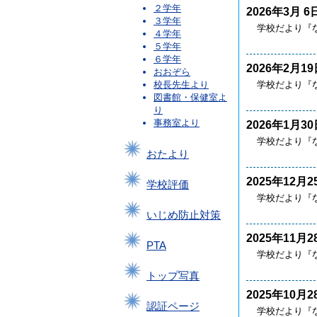
２学年
2026年3月 6
３学年
学校だより『な
４学年
５学年
６学年
2026年2月19
おおぞら
学校だより『な
校長先生より
図書館・保健室よ
り
事務室より
2026年1月30
学校だより『
おたより
2025年12月2
学校評価
学校だより『
いじめ防止対策
2025年11月2
PTA
学校だより『
トップ写真
2025年10月2
認証ページ
学校だより『