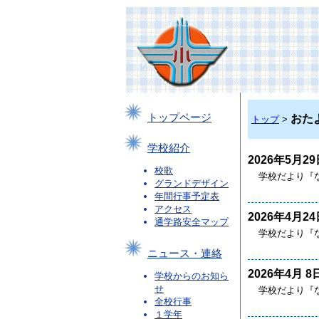
トップページ
おた
トップ
>
学校紹介
2026年5月29
校歌
学校だより『
グランドデザイン
年間行事予定表
アクセス
2026年4月24
通学路安全マップ
学校だより『
ニュース・連絡
2026年4月 8
学校からのお知ら
せ
学校だより『
全校行事
１学年