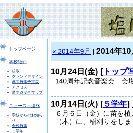
2014年1
トップページ
« 2014年9月
|
学校紹介
10月24日(金) [
トップ
校歌
グランドデザイン
140周年記念音楽会 会場
年間行事予定表
アクセス
通学路安全マップ
10月14日(火) [
５学年
]
ニュース・連絡
６月６日（金）に苗を植
学校からのお知ら
（木）に、稲刈りをしまし
せ
全校行事
１学年