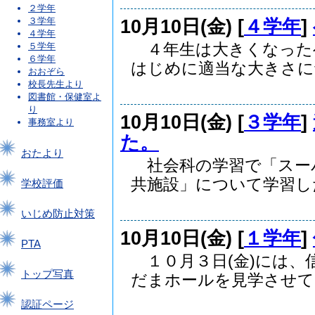
２学年
10月10日(金) [
４学年
]
３学年
４学年
４年生は大きくなった
５学年
６学年
はじめに適当な大きさに切.
おおぞら
校長先生より
図書館・保健室よ
り
10月10日(金) [
３学年
]
事務室より
た。
おたより
社会科の学習で「スー
共施設」について学習した.
学校評価
いじめ防止対策
10月10日(金) [
１学年
]
PTA
１０月３日(金)には、
トップ写真
だまホールを見学させて..
認証ページ