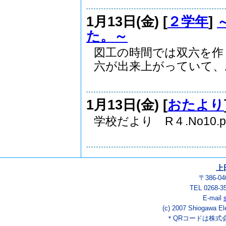
1月13日(金) [
２学年
]
た。～
図工の時間では双六を作
六が出来上がっていて、お.
1月13日(金) [
おたより
学校だより R４.No10.pdf
上
〒386-
TEL 0268-3
E-mail
(c) 2007 Shiogawa El
＊QRコードは株式