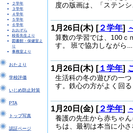
２学年
度の版画は、「ステンシ..
３学年
４学年
５学年
６学年
1月26日(木) [
２学年
]
おおぞら
校長先生より
算数の学習では、100
図書館・保健室よ
す。 班で協力しながら...
り
事務室より
おたより
1月26日(木) [
１学年
]
生活科の冬の遊びの一つ
学校評価
す。鉄心の方がよく回ると
いじめ防止対策
PTA
1月20日(金) [
２学年
]
トップ写真
養護の先生から赤ちゃん
ちは、最初は本当に小さな.
認証ページ