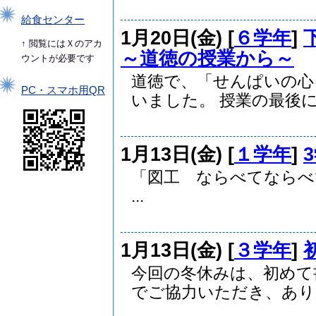
給食センター
1月20日(金) [
６学年
]
↑ 閲覧にはＸのアカ
～道徳の授業から～
ウントが必要です
道徳で、「せんぱいの心
PC・スマホ用QR
いました。 授業の最後に.
1月13日(金) [
１学年
]
「図工 ならべてな
...
1月13日(金) [
３学年
]
今回の冬休みは、初めて
でご協力いただき、ありが