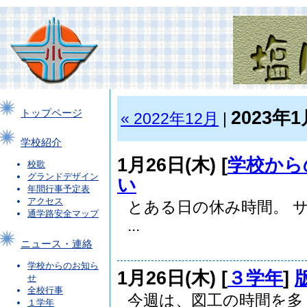
2023年1
トップページ
« 2022年12月
|
学校紹介
1月26日(木) [
学校から
校歌
グランドデザイン
い
年間行事予定表
アクセス
とある日の休み時間。
通学路安全マップ
...
ニュース・連絡
学校からのお知ら
1月26日(木) [
３学年
]
せ
全校行事
今週は、図工の時間を多
１学年