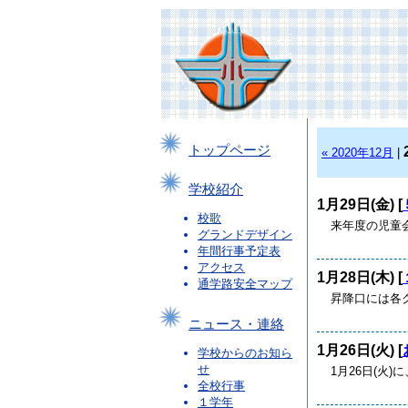
トップページ
« 2020年12月
|
学校紹介
1月29日(金) [
校歌
来年度の児童
グランドデザイン
年間行事予定表
アクセス
1月28日(木) [
通学路安全マップ
昇降口には各
ニュース・連絡
1月26日(火) [
学校からのお知ら
せ
1月26日(火
全校行事
１学年