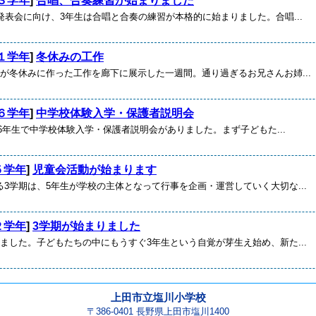
３学年
]
合唱、合奏練習が始まりました
発表会に向け、3年生は合唱と合奏の練習が本格的に始まりました。合唱...
１学年
]
冬休みの工作
なが冬休みに作った工作を廊下に展示した一週間。通り過ぎるお兄さんお姉...
６学年
]
中学校体験入学・保護者説明会
)、6年生で中学校体験入学・保護者説明会がありました。まず子どもた...
５学年
]
児童会活動が始まります
3学期は、5年生が学校の主体となって行事を企画・運営していく大切な...
２学年
]
3学期が始まりました
ました。子どもたちの中にもうすぐ3年生という自覚が芽生え始め、新た...
上田市立塩川小学校
〒386-0401 長野県上田市塩川1400