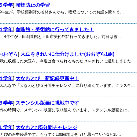
６学年
]
喫煙防止の学習
)、6年生が、学校薬剤師の若林さんから、喫煙についてのお話を聞きま...
４学年
]
創造館・美術館に行ってきました！
) に、4年生が上田創造館と上田市美術館に行ってきました。前日は雪...
おおぞら
]
大豆をきれいに仕分けました(おおぞら1組)
が秋に収穫した大豆を、今週は食べられるものだけをきれいに選別しました...
４学年
]
大なわとび 新記録更新中！
スみんなで「大なわとび５分間チャレンジ」に取り組んでいます。クラス全...
３学年
]
ステンシル版画に挑戦中です
工作の時間で、ステンシル版画に取り組んでいます。ステンシル版画とは、...
１学年
]
大なわとび5分間チャレンジ
とびの途中経過です。もうすぐ100回超えそう!と思っていた1月15...