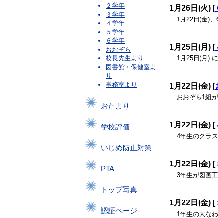
２学年
1月26日(火) [
３学年
1月22日(金
４学年
５学年
６学年
1月25日(月) [
おおぞら
1月25日(月
校長先生より
図書館・保健室よ
り
事務室より
1月22日(金) [
おおぞら1組
おたより
1月22日(金) [
学校評価
4年生のクラ
いじめ防止対策
1月22日(金) [
PTA
3年生が図画
トップ写真
1月22日(金) [
認証ページ
1年生の大なわ