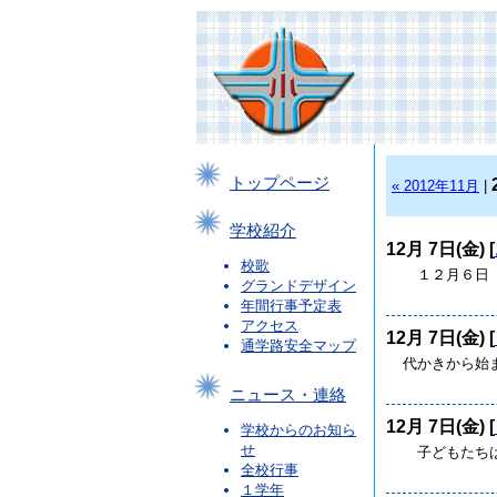
トップページ
« 2012年11月
|
学校紹介
12月 7日(金) [
校歌
１２月６日（
グランドデザイン
年間行事予定表
アクセス
12月 7日(金) [
通学路安全マップ
代かきから始
ニュース・連絡
12月 7日(金) [
学校からのお知ら
せ
子どもたちは
全校行事
１学年