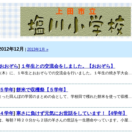
2012年12月
|
2013年1月 »
おおぞら
]
１年生との交流会をしました。【おおぞら】
木）に、１年生とおおぞらでの交流会を行いました。１年生の焼き芋大会...
５学年
]
餅米で収穫祭【５学年】
まった田んぼの学習のまとめの会として、学校田で穫れた餅米を使って収穫...
４学年
]
寒さに負けず元気にお世話をしています！【4学年】
、毎朝７時２０分から２頭の羊さんの世話を一生懸命やっています。小屋...