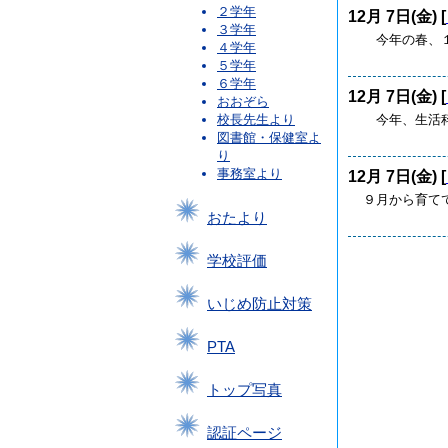
２学年
12月 7日(金) [
３学年
今年の春、１
４学年
５学年
６学年
12月 7日(金) [
おおぞら
今年、生活科
校長先生より
図書館・保健室よ
り
事務室より
12月 7日(金) [
９月から育て
おたより
学校評価
いじめ防止対策
PTA
トップ写真
認証ページ