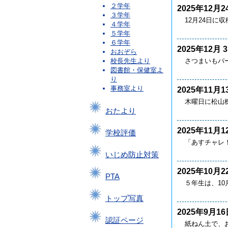
２学年
2025年12月2
３学年
12月24日に
４学年
５学年
６学年
2025年12月 
おおぞら
さつまいもパ
校長先生より
図書館・保健室よ
り
事務室より
2025年11月1
木曜日に松山
おたより
2025年11月1
学校評価
「あすチャレ！
いじめ防止対策
2025年10月2
PTA
５年生は、10
トップ写真
2025年9月16
認証ページ
紙ねん土で、