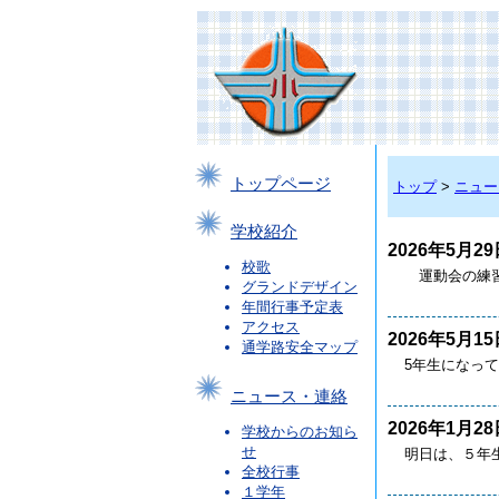
トップページ
トップ
>
ニュー
学校紹介
2026年5月29
校歌
運動会の練習
グランドデザイン
年間行事予定表
アクセス
2026年5月15
通学路安全マップ
5年生になって
ニュース・連絡
2026年1月28
学校からのお知ら
せ
明日は、５年
全校行事
１学年