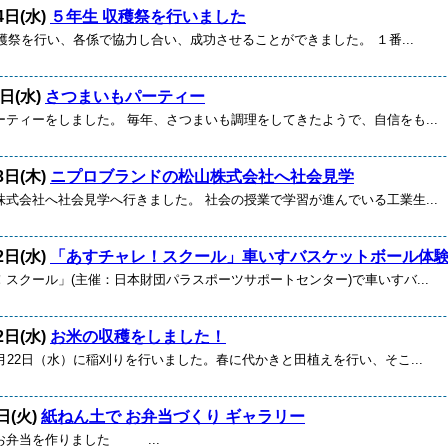
4日(水)
５年生 収穫祭を行いました
収穫祭を行い、各係で協力し合い、成功させることができました。 １番...
3日(水)
さつまいもパーティー
ーティーをしました。 毎年、さつまいも調理をしてきたようで、自信をも...
3日(木)
ニプロブランドの松山株式会社へ社会見学
株式会社へ社会見学へ行きました。 社会の授業で学習が進んでいる工業生...
2日(水)
「あすチャレ！スクール」車いすバスケットボール体
スクール」(主催：日本財団パラスポーツサポートセンター)で車いすバ...
2日(水)
お米の収穫をしました！
月22日（水）に稲刈りを行いました。春に代かきと田植えを行い、そこ...
日(火)
紙ねん土で お弁当づくり ギャラリー
お弁当を作りました ...