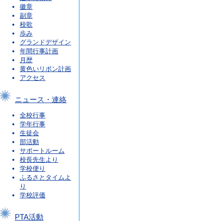
徽章
副章
校歌
歩み
グランドデザイン
年間行事計画
月歴
黄色いリボン計画
アクセス
ニュース・連絡
全校行事
学年行事
生徒会
部活動
サポートルーム
校長先生より
学校便り
ふるさとタイムよ
り
学校評価
PTA活動