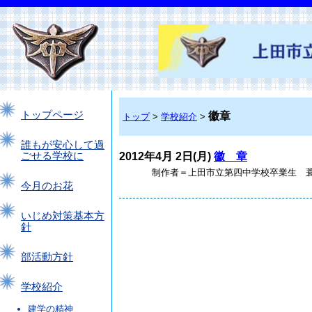
トップページ
徽章
トップ
>
学校紹介
>
誰もが安心して過
2012年4月 2日(月)
徽 章
ごせる学校に
制作者＝上田市立第四中学校卒業生 蓑
今月のお花
いじめ対策基本方
針
部活動方針
学校紹介
建学の精神