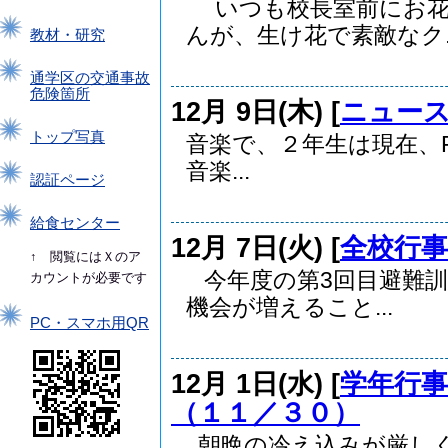
いつも校長室前にお花
んが、生け花で素敵なク..
教材・研究
通学区の交通事故
危険箇所
12月 9日(木) [
ニュー
トップ写真
音楽で、２年生は現在、Flat
音楽...
認証ページ
給食センター
12月 7日(火) [
全校行事
↑ 閲覧にはＸのア
今年度の第3回目避難訓
カウントが必要です
機会が増えること...
PC・スマホ用QR
12月 1日(水) [
学年行事
（１１／３０）
朝晩の冷え込みが厳し