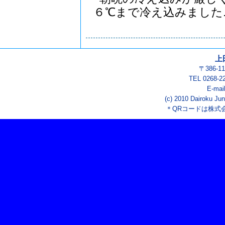
６℃まで冷え込みました..
上
〒386-
TEL 0268-2
E-mai
(c) 2010 Dairoku Jun
＊QRコードは株式