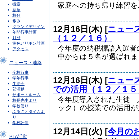
家庭への持ち帰り練習を..
徽章
副章
校歌
歩み
12月16日(木) [
ニュー
グランドデザイン
年間行事計画
（１２／１６）
月歴
黄色いリボン計画
今年度の納税標語入選者
アクセス
中からは５名が選ばれまし.
ニュース・連絡
全校行事
12月16日(木) [
ニュー
学年行事
生徒会
での活用（１２／１５
部活動
サポートルーム
今年度導入された生徒一
校長先生より
学校便り
ック）の授業での活用が進.
ふるさとタイムよ
り
学校評価
12月14日(火) [
今月の
PTA活動