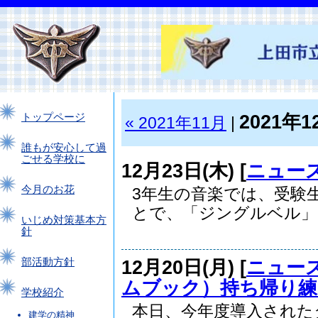
2021年1
トップページ
« 2021年11月
|
誰もが安心して過
ごせる学校に
12月23日(木) [
ニュー
今月のお花
3年生の音楽では、受験
とで、「ジングルベル」..
いじめ対策基本方
針
12月20日(月) [
ニュー
部活動方針
ムブック）持ち帰り練
学校紹介
本日、今年度導入された
建学の精神