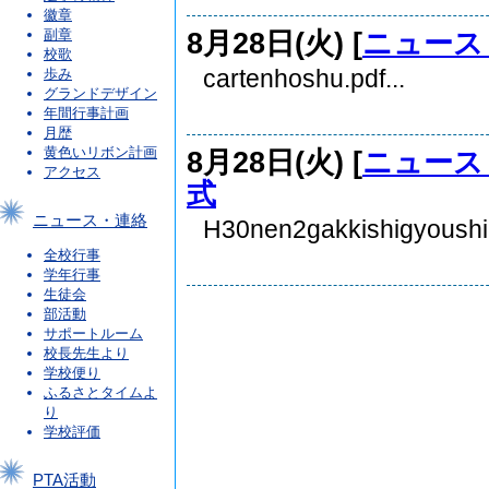
徽章
8月28日(火) [
ニュース
副章
校歌
cartenhoshu.pdf...
歩み
グランドデザイン
年間行事計画
月歴
黄色いリボン計画
8月28日(火) [
ニュース
アクセス
式
ニュース・連絡
H30nen2gakkishigyoushiki
全校行事
学年行事
生徒会
部活動
サポートルーム
校長先生より
学校便り
ふるさとタイムよ
り
学校評価
PTA活動