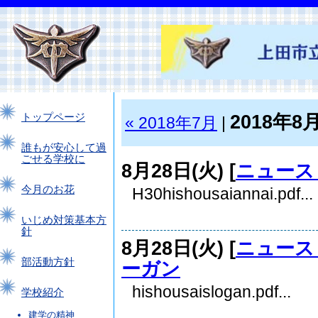
2018年8
トップページ
« 2018年7月
|
誰もが安心して過
ごせる学校に
8月28日(火) [
ニュース
今月のお花
H30hishousaiannai.pdf...
いじめ対策基本方
針
8月28日(火) [
ニュース
部活動方針
ーガン
hishousaislogan.pdf...
学校紹介
建学の精神