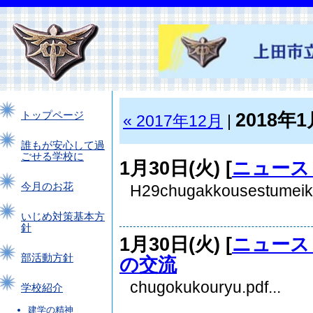
2018年1
トップページ
« 2017年12月
|
誰もが安心して過
ごせる学校に
1月30日(火) [
ニュース
今月のお花
H29chugakkousestumeikai
いじめ対策基本方
針
1月30日(火) [
ニュース
部活動方針
の交流
chugokukouryu.pdf...
学校紹介
建学の精神