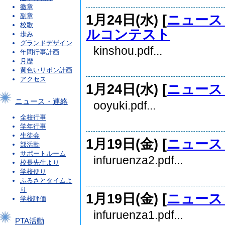
徽章
1月24日(水) [
ニュース
副章
校歌
ルコンテスト
歩み
グランドデザイン
kinshou.pdf...
年間行事計画
月歴
黄色いリボン計画
アクセス
1月24日(水) [
ニュース
ニュース・連絡
ooyuki.pdf...
全校行事
学年行事
生徒会
1月19日(金) [
ニュース
部活動
サポートルーム
infuruenza2.pdf...
校長先生より
学校便り
ふるさとタイムよ
り
1月19日(金) [
ニュース
学校評価
infuruenza1.pdf...
PTA活動