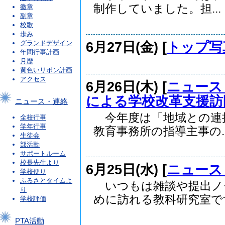
制作していました。担...
徽章
副章
校歌
歩み
6月27日(金) [
トップ写
グランドデザイン
年間行事計画
月歴
黄色いリボン計画
アクセス
6月26日(木) [
ニュース
による学校改革支援訪
ニュース・連絡
今年度は「地域との連
全校行事
学年行事
教育事務所の指導主事の..
生徒会
部活動
サポートルーム
校長先生より
6月25日(水) [
ニュース
学校便り
ふるさとタイムよ
いつもは雑談や提出ノ
り
めに訪れる教科研究室です.
学校評価
PTA活動