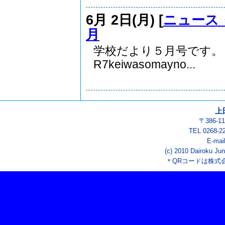
6月 2日(月) [
ニュース
月
学校だより５月号です。
R7keiwasomayno...
上
〒386-
TEL 0268-2
E-mai
(c) 2010 Dairoku Jun
＊QRコードは株式