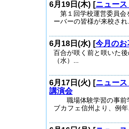
6月19日(木) [
ニュース
第１回学校運営委員会
ーバーの皆様が来校され..
6月18日(水) [
今月のお
百合が咲く前と咲いた後のbe
（水）...
6月17日(火) [
ニュース
講演会
職場体験学習の事前学
ブカフェ信州より、例年..