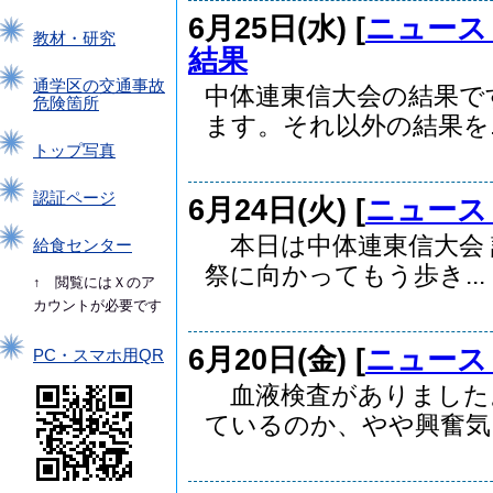
6月25日(水) [
ニュース
教材・研究
結果
通学区の交通事故
中体連東信大会の結果で
危険箇所
ます。それ以外の結果を..
トップ写真
認証ページ
6月24日(火) [
ニュース
本日は中体連東信大会 
給食センター
祭に向かってもう歩き...
↑ 閲覧にはＸのア
カウントが必要です
6月20日(金) [
ニュース
PC・スマホ用QR
血液検査がありました
ているのか、やや興奮気..