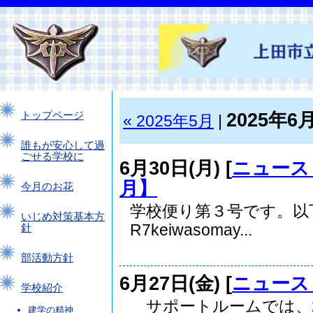
2025年6
トップページ
« 2025年5月
|
誰もが安心して過
ごせる学校に
6月30日(月) [
ニュース
月】
今月のお花
学校便り第３号です。以
いじめ対策基本方
R7keiwasomay...
針
部活動方針
6月27日(金) [
ニュース
学校紹介
サポートルームでは、2
建学の精神