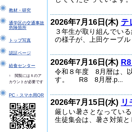
教材・研究
2026年7月16日(木)
テ
通学区の交通事故
危険箇所
３年生が取り組んでいる
の様子が、上田ケーブルビ.
トップ写真
認証ページ
2026年7月16日(木)
R
給食センター
令和８年度 8月暦は、
↑ 閲覧にはＸのア
す。 R8 8月暦.p...
カウントが必要です
PC・スマホ用QR
2026年7月15日(水)
リ
厳しい暑さとなっている
生徒集会は、暑さ対策とし.