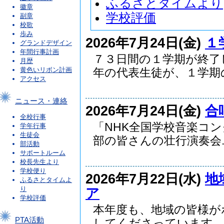
ふるさとタイムより
徽章
学校評価
副章
校歌
歩み
2026年7月24日(金)
１
グランドデザイン
年間行事計画
７３日間の１学期が終了
月歴
黄色いリボン計画
年の代表生徒が、１学期の.
アクセス
ニュース・連絡
2026年7月24日(金)
合
全校行事
「NHK全国学校音楽コ
学年行事
生徒会
部の皆さんの壮行演奏会..
部活動
サポートルーム
校長先生より
学校便り
2026年7月22日(水)
地
ふるさとタイムよ
り
ア
学校評価
本年度も、地域の皆様が
PTA活動
してくださっています。 .