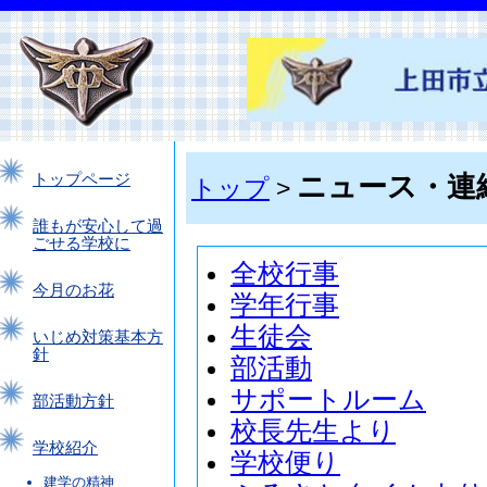
ニュース・連
トップページ
トップ
>
誰もが安心して過
ごせる学校に
全校行事
今月のお花
学年行事
生徒会
いじめ対策基本方
針
部活動
サポートルーム
部活動方針
校長先生より
学校紹介
学校便り
建学の精神