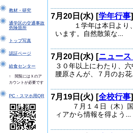
教材・研究
7月20日(水) [
学年行事
通学区の交通事故
１学年は本日より、１
危険箇所
います。自然散策な...
トップ写真
認証ページ
7月20日(水) [
ニュース
３０年以上にわたり、六
給食センター
腰原さんが、７月のお花..
↑ 閲覧にはＸのア
カウントが必要です
7月19日(火) [
全校行事
PC・スマホ用QR
７月１４日（木）国語
ィアから情報を得よう...