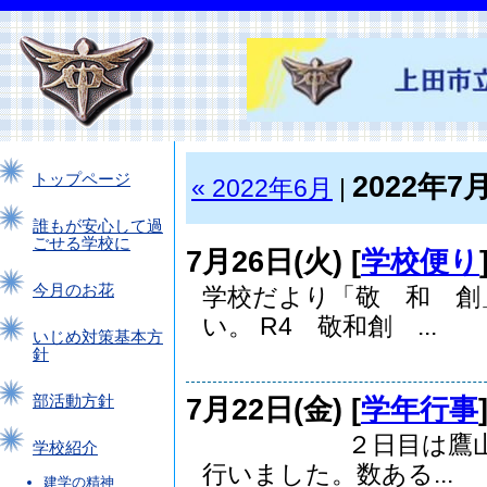
2022年7
トップページ
« 2022年6月
|
誰もが安心して過
ごせる学校に
7月26日(火) [
学校便り
今月のお花
学校だより「敬 和 創
い。 R4 敬和創 ...
いじめ対策基本方
針
7月22日(金) [
学年行事
部活動方針
２日目は鷹山ファ
学校紹介
行いました。数ある...
建学の精神