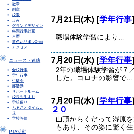
徽章
副章
校歌
7月21日(木) [
学年行事
歩み
グランドデザイン
１年の自然
年間行事計画
職場体験学習により...
月歴
黄色いリボン計画
アクセス
7月20日(水) [
学年行事
ニュース・連絡
2年の職場体験学習が７
全校行事
学年行事
した。コロナの影響で...
生徒会
部活動
サポートルーム
校長先生より
7月20日(水) [
学年行事
学校便り
２０
ふるさとタイムよ
り
山頂からくだって湿原を
学校評価
もあり、その姿に驚く生徒.
PTA活動