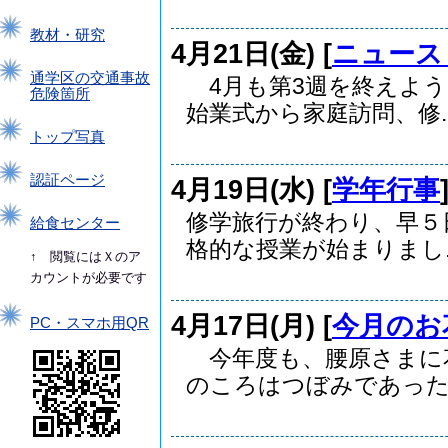
教材・研究
4月21日(金) [
ニュース
通学区の交通事故
4月も第3週を終えよう
危険箇所
始業式から家庭訪問、修..
トップ写真
認証ページ
4月19日(水) [
学年行事
修学旅行が終わり、早５
給食センター
格的な授業が始まりまし..
↑ 閲覧にはＸのア
カウントが必要です
4月17日(月) [
今月のお
PC・スマホ用QR
今年度も、腰原さまに
のころはつぼみであった..