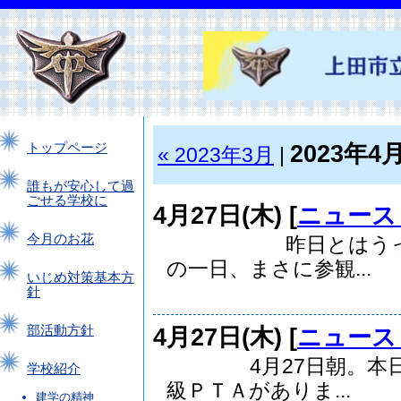
2023年4
トップページ
« 2023年3月
|
誰もが安心して過
ごせる学校に
4月27日(木) [
ニュース
今月のお花
昨日とはうって変
の一日、まさに参観...
いじめ対策基本方
針
4月27日(木) [
ニュース
部活動方針
4月27日朝。本日は
学校紹介
級ＰＴＡがありま...
建学の精神