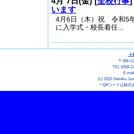
4月 7日(金) [
全校行事
います
4月6日（木）祝 令和5
に入学式・校長着任...
上
〒386-
TEL 0268-2
E-mai
(c) 2010 Dairoku Jun
＊QRコードは株式