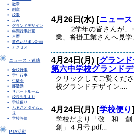
徽章
副章
校歌
4月26日(水) [
ニュース
歩み
グランドデザイン
2学年の皆さんが、キ
年間行事計画
業、沓掛工業さんへ見学..
月歴
黄色いリボン計画
アクセス
4月24日(月) [
グランド
ニュース・連絡
第六中学校グランドデ
全校行事
学年行事
クリックしてご覧くださ
生徒会
校グランドデザイン....
部活動
サポートルーム
校長先生より
学校便り
4月24日(月) [
学校便り
ふるさとタイムよ
り
学校だより「敬 和 創
学校評価
創」４月号.pdf...
PTA活動