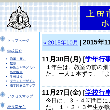
2015年1
トップページ
« 2015年10月
|
学校紹介
11月30日(月) [
学年行
沿革・歴史
校章
１年生は、教室の前の畑
校歌など子どもた
ちの歌声
た。 一人１本ずつ、「よい
学校目標
グランドデザイン
通学路安全マップ
11月27日(金) [
学校行
アクセスマップ
今日は、３・４時間目に
た。 １・２・３年生が栽..
校長室から