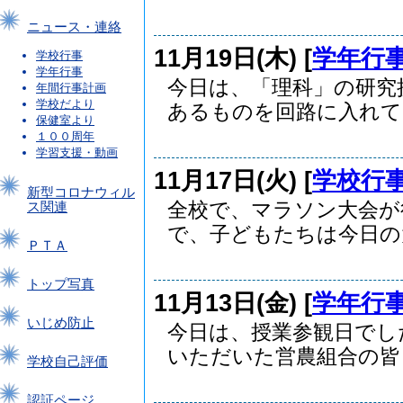
ニュース・連絡
11月19日(木) [
学年行
学校行事
学年行事
今日は、「理科」の研究
年間行事計画
学校だより
あるものを回路に入れて..
保健室より
１００周年
学習支援・動画
11月17日(火) [
学校行
新型コロナウィル
全校で、マラソン大会が
ス関連
で、子どもたちは今日の大.
ＰＴＡ
トップ写真
11月13日(金) [
学年行
いじめ防止
今日は、授業参観日でし
いただいた営農組合の皆さ.
学校自己評価
認証ページ