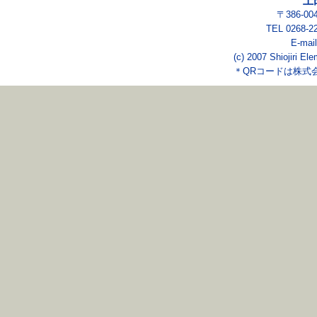
上
〒386-0
TEL 0268-2
E-mai
(c) 2007 Shiojiri El
＊QRコードは株式