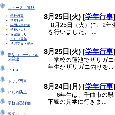
ニュース・連絡
8月25日(火) [
学年行事
学校行事
学年行事
8月25日（火）に、2年
年間行事計画
学校だより
を行いました。 ...
保健室より
１００周年
学習支援・動画
8月25日(火) [
学年行事
新型コロナウィル
学校の蓮池でザリガニ
ス関連
年生がザリガニ釣りを...
ＰＴＡ
トップ写真
8月24日(月) [
学年行事
いじめ防止
6年生は、千曲市の県
下壕の見学に行きま...
学校自己評価
認証ページ