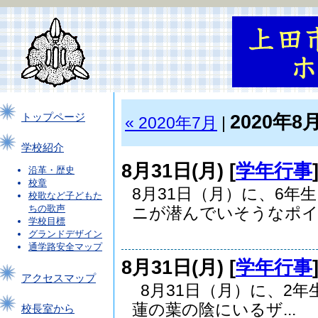
2020年8
トップページ
« 2020年7月
|
学校紹介
8月31日(月) [
学年行事
沿革・歴史
校章
8月31日（月）に、6
校歌など子どもた
ちの歌声
ニが潜んでいそうなポイ..
学校目標
グランドデザイン
通学路安全マップ
8月31日(月) [
学年行事
アクセスマップ
8月31日（月）に、2
蓮の葉の陰にいるザ...
校長室から