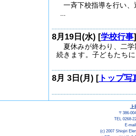
一斉下校指導を行い、
...
8月19日(水) [
学校行事
夏休みが終わり、二学
続きます。子どもたちに少.
8月 3日(月) [
トップ写
上
〒386-0
TEL 0268-2
E-mai
(c) 2007 Shiojiri El