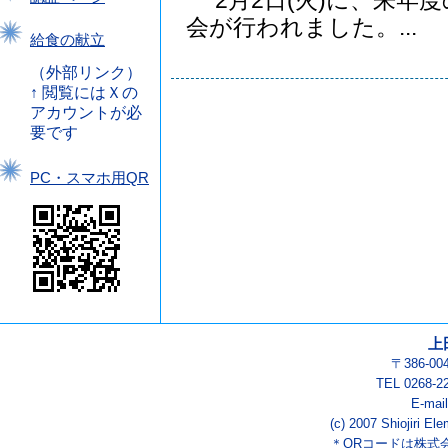
2月2日(火)に、来年
会が行われました。...
給食の献立
（外部リンク）
↑ 閲覧にはＸの
アカウントが必
要です
PC・スマホ用QR
上
〒386-0
TEL 0268-2
E-mai
(c) 2007 Shiojiri El
＊QRコードは株式