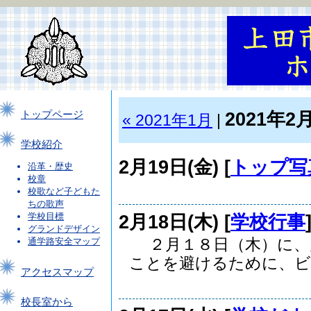
2021年2
トップページ
« 2021年1月
|
学校紹介
2月19日(金) [
トップ写
沿革・歴史
校章
校歌など子どもた
ちの歌声
2月18日(木) [
学校行事
学校目標
グランドデザイン
２月１８日（木）に、
通学路安全マップ
ことを避けるために、ビ..
アクセスマップ
校長室から