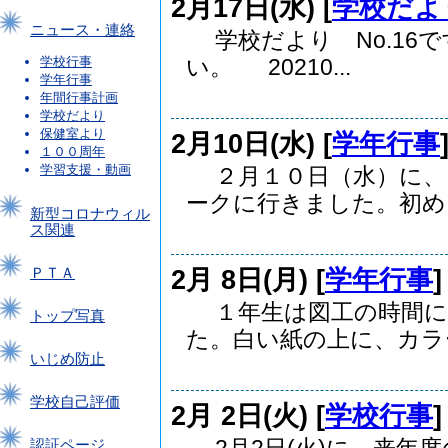
2月17日(水) [
学校だよ
ニュース・連絡
学校だより No.16
学校行事
い。 20210...
学年行事
年間行事計画
学校だより
保健室より
2月10日(水) [
学年行事
１００周年
学習支援・動画
２月１０日（水）に、
ークに行きました。初め..
新型コロナウィル
ス関連
2月 8日(月) [
学年行事
ＰＴＡ
１年生は図工の時間に
トップ写真
た。白い紙の上に、カラー.
いじめ防止
学校自己評価
2月 2日(火) [
学校行事
認証ページ