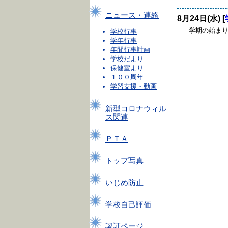
ニュース・連絡
8月24日(水) [
学期の始まり
学校行事
学年行事
年間行事計画
学校だより
保健室より
１００周年
学習支援・動画
新型コロナウィル
ス関連
ＰＴＡ
トップ写真
いじめ防止
学校自己評価
認証ページ