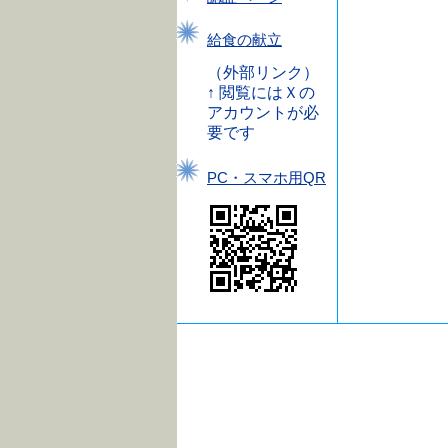
給食の献立
（外部リンク）
↑ 閲覧にはＸの
アカウントが必
要です
PC・スマホ用QR