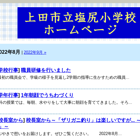
022年8月
|
2022年9月 »
学校行事
]
職員研修を行いました
初の職員会で、学級の様子を見返し2学期の指導に生かすための職員...
学年行事
]
1年朝顔でうちわづくり
科の授業では、毎朝、水やりをして大事に朝顔を育ててきました。そろ...
校長室から
]
校長室から～「ザリガニ釣り」は楽しいですが... 
」～
やきで想いをお届けします。ぜひご覧ください。 2022年8月...