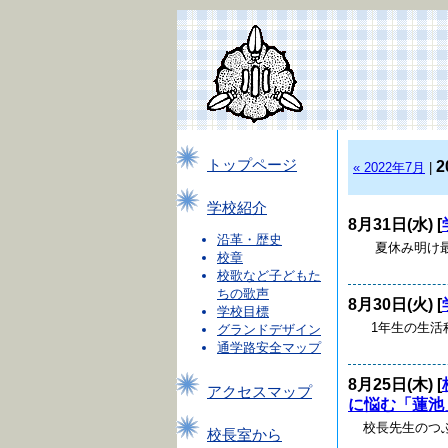
トップページ
2
« 2022年7月
|
学校紹介
8月31日(水) [
沿革・歴史
夏休み明け最
校章
校歌など子どもた
ちの歌声
8月30日(火) [
学校目標
1年生の生活
グランドデザイン
通学路安全マップ
8月25日(木) [
アクセスマップ
に悩む「蓮池
校長先生のつぶ
校長室から