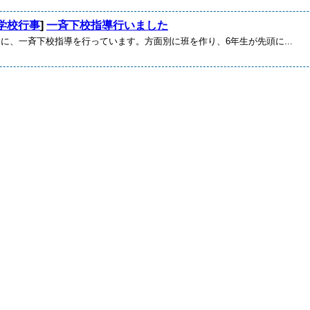
学校行事
]
一斉下校指導行いました
に、一斉下校指導を行っています。方面別に班を作り、6年生が先頭に...