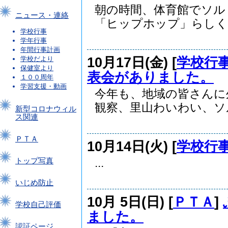
朝の時間、体育館でソル
ニュース・連絡
「ヒップホップ」らしくい
学校行事
学年行事
年間行事計画
10月17日(金) [
学校行
学校だより
保健室より
表会がありました。
１００周年
学習支援・動画
今年も、地域の皆さんに
観察、里山わいわい、ソル.
新型コロナウィル
ス関連
ＰＴＡ
10月14日(火) [
学校行
...
トップ写真
いじめ防止
10月 5日(日) [
ＰＴＡ
]
学校自己評価
ました。
認証ページ