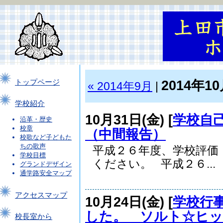
2014年1
トップページ
« 2014年9月
|
学校紹介
10月31日(金) [
学校自
沿革・歴史
校章
（中間報告）
校歌など子どもた
ちの歌声
平成２６年度、学校評価
学校目標
ください。 平成２６...
グランドデザイン
通学路安全マップ
アクセスマップ
10月24日(金) [
学校行
した。 ソルト☆ヒ
校長室から