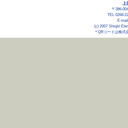
上
〒386-0
TEL 0268-2
E-mai
(c) 2007 Shiojiri El
＊QRコードは株式