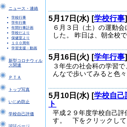
ニュース・連絡
5月17日(水) [
学校行事
学校行事
学年行事
６月３日（土）の運動会
年間行事計画
学校だより
した。 昨日は、朝全校で.
保健室より
１００周年
学習支援・動画
5月16日(火) [
学年行事
新型コロナウィル
３年生の社会科の学習で
ス関連
んなで歩いてみると色々な
ＰＴＡ
トップ写真
5月10日(水) [
学校自己
ト
いじめ防止
平成２９年度学校自己評
学校自己評価
す。 下をクリックしてご
認証ページ