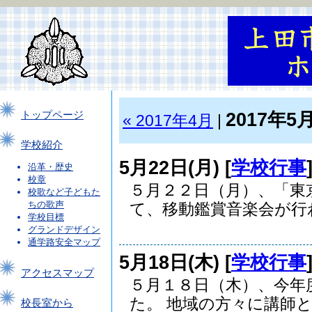
2017年5
トップページ
« 2017年4月
|
学校紹介
5月22日(月) [
学校行事
沿革・歴史
校章
５月２２日（月）、「東
校歌など子どもた
ちの歌声
て、移動鑑賞音楽会が行わ.
学校目標
グランドデザイン
通学路安全マップ
5月18日(木) [
学校行事
アクセスマップ
５月１８日（木）、今年
た。 地域の方々に講師と.
校長室から