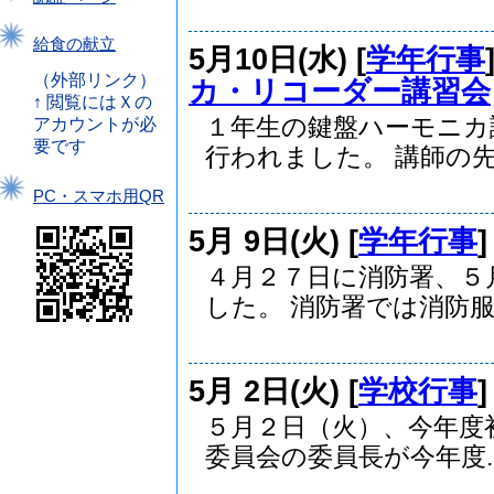
給食の献立
5月10日(水) [
学年行事
（外部リンク）
カ・リコーダー講習会
↑ 閲覧にはＸの
１年生の鍵盤ハーモニカ
アカウントが必
要です
行われました。 講師の先.
PC・スマホ用QR
5月 9日(火) [
学年行事
４月２７日に消防署、５
した。 消防署では消防服.
5月 2日(火) [
学校行事
５月２日（火）、今年度
委員会の委員長が今年度..