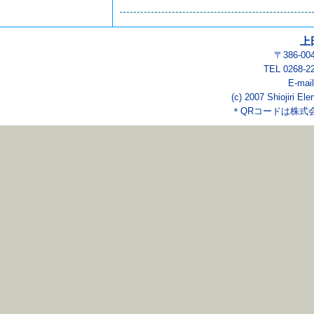
上
〒386-0
TEL 0268-2
E-mai
(c) 2007 Shiojiri El
＊QRコードは株式