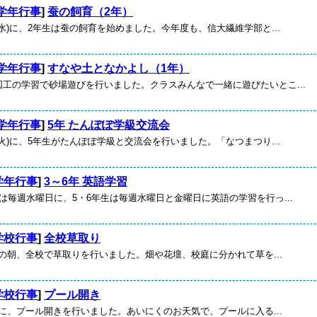
学年行事
]
蚕の飼育（2年）
)に、2年生は蚕の飼育を始めました。今年度も、信大繊維学部と...
学年行事
]
すなや土となかよし（1年）
の学習で砂場遊びを行いました。クラスみんなで一緒に遊びたいとこ...
学年行事
]
5年 たんぽぽ学級交流会
)に、5年生がたんぽぽ学級と交流会を行いました。「なつまつり...
学年行事
]
3～6年 英語学習
毎週水曜日に、5・6年生は毎週水曜日と金曜日に英語の学習を行っ...
学校行事
]
全校草取り
の朝、全校で草取りを行いました。畑や花壇、校庭に分かれて草を...
学校行事
]
プール開き
に、プール開きを行いました。あいにくのお天気で、プールに入る...