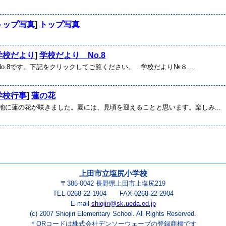
トップ写真
]
トップ写真
学校だより
]
学校だより No.8
o.8です。下記をクリックしてご覧ください。 学校だより№８....
学校行事
]
蓮の花
に蓮の花が咲きました。夏には、見頃を迎えることと思います。楽しみ...
上田市立塩尻小学校
〒386-0042 長野県上田市上塩尻219
TEL 0268-22-1904 FAX 0268-22-2904
E-mail
shiojiri@sk.ueda.ed.jp
(c) 2007 Shiojiri Elementary School. All Rights Reserved.
＊QRコードは株式会社デンソーウェーブの登録商標です