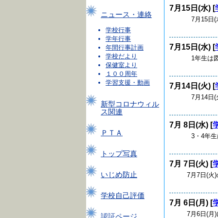
7月15日(水) [
ニュース・連絡
7月15日(水
学校行事
学年行事
7月15日(水) [
年間行事計画
学校だより
1年生は図工
保健室より
１００周年
学習支援・動画
7月14日(火) [
7月14日(火
新型コロナウィル
ス関連
7月 8日(水) [
ＰＴＡ
3・4年生は
トップ写真
7月 7日(火) [
いじめ防止
7月7日(火)
学校自己評価
7月 6日(月) [
7月6日(月)
認証ページ