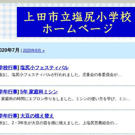
020年7月
|
2020年8月 »
学校行事
]
塩尻小フェスティバル
金)に、塩尻小フェスティバルが行われました。児童会の各委員会が...
学年行事
]
5年 家庭科ミシン
庭科の時間にエプロン作りをしました。ミシンの使い方を学び、ミシ...
学年行事
]
大豆の植え替え
)に、2・3年生が大豆の苗を畑に植えました。上塩尻営農組合の...