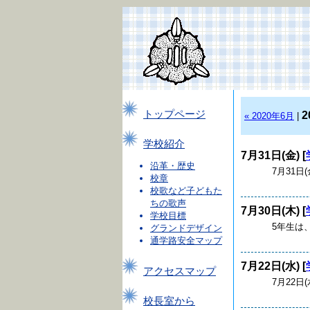
トップページ
2
« 2020年6月
|
学校紹介
7月31日(金) [
沿革・歴史
7月31日(
校章
校歌など子どもた
ちの歌声
7月30日(木) [
学校目標
5年生は、家
グランドデザイン
通学路安全マップ
7月22日(水) [
アクセスマップ
7月22日(水
校長室から