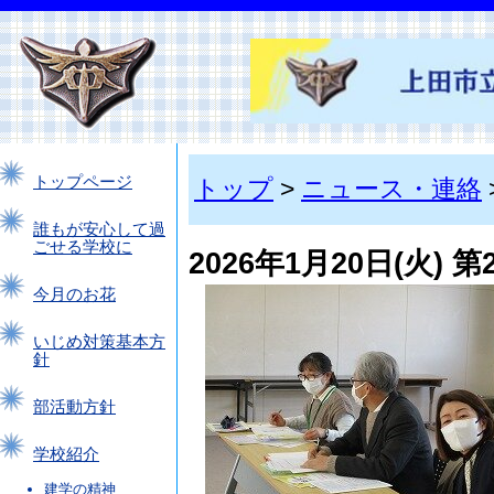
トップページ
トップ
>
ニュース・連絡
誰もが安心して過
ごせる学校に
2026年1月20日(火)
今月のお花
いじめ対策基本方
針
部活動方針
学校紹介
建学の精神