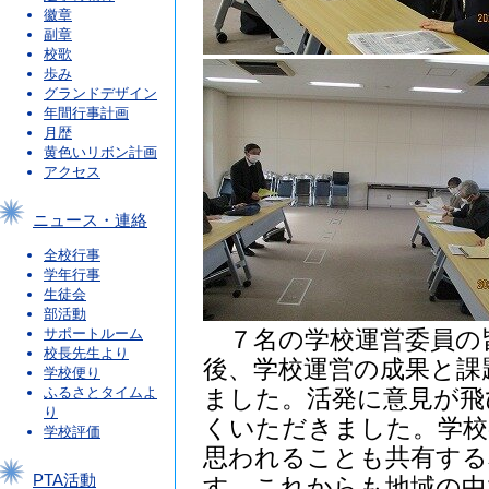
徽章
副章
校歌
歩み
グランドデザイン
年間行事計画
月歴
黄色いリボン計画
アクセス
ニュース・連絡
全校行事
学年行事
生徒会
部活動
サポートルーム
７名の学校運営委員の
校長先生より
後、学校運営の成果と課
学校便り
ふるさとタイムよ
ました。活発に意見が飛
り
くいただきました。学校
学校評価
思われることも共有する
PTA活動
す。これからも地域の中