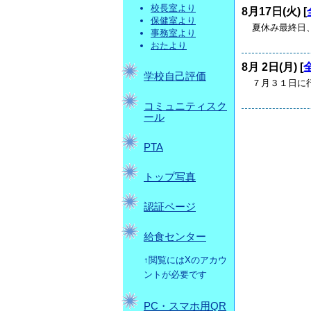
校長室より
8月17日(火) [
保健室より
夏休み最終日
事務室より
おたより
8月 2日(月) [
学校自己評価
７月３１日に行
コミュニティスク
ール
PTA
トップ写真
認証ページ
給食センター
↑閲覧にはXのアカウ
ントが必要です
PC・スマホ用QR