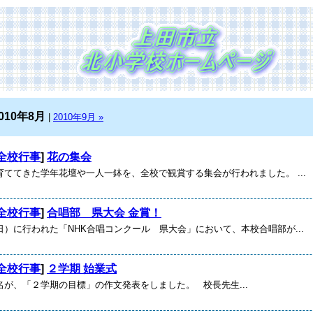
010年8月
|
2010年9月 »
全校行事
]
花の集会
育ててきた学年花壇や一人一鉢を、全校で観賞する集会が行われました。 ...
全校行事
]
合唱部 県大会 金賞！
）に行われた「NHK合唱コンクール 県大会」において、本校合唱部が...
全校行事
]
２学期 始業式
名が、「２学期の目標」の作文発表をしました。 校長先生...