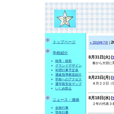
トップページ
2
« 2010年7月
|
学校紹介
8月31日(火) [
校章・校歌
春から大切に
グランドデザイン
年間行事予定表
通級指導教室紹介
8月23日(月) [
学校へのアクセス
８月２２日（日
通学路安全マップ
いじめ防止
8月18日(水) [
ニュース・連絡
２年の代表３
全校行事
学年行事