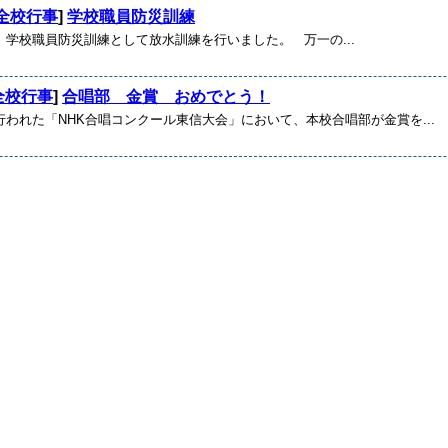
全校行事
]
学校職員防災訓練
、学校職員防災訓練として放水訓練を行いました。 万一の...
全校行事
]
合唱部 金賞 おめでとう！
われた「NHK合唱コンクール東信大会」において、本校合唱部が金賞を...