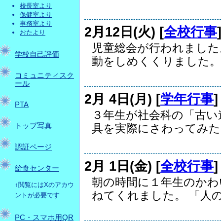
校長室より
保健室より
事務室より
2月12日(火) [
全校行事
おたより
児童総会が行われました
学校自己評価
動をしめくくりました。..
コミュニティスク
ール
2月 4日(月) [
学年行事
PTA
３年生が社会科の「古い
トップ写真
具を実際にさわってみた..
認証ページ
2月 1日(金) [
全校行事
給食センター
朝の時間に１年生のかわ
↑閲覧にはXのアカウ
ねてくれました。 「人の話
ントが必要です
PC・スマホ用QR