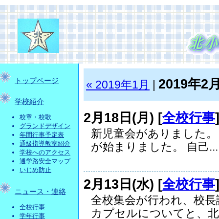
2019年2
トップページ
« 2019年1月
|
学校紹介
2月18日(月) [
全校行事
校章・校歌
グランドデザイン
新児童会がありました。
年間行事予定表
通級指導教室紹介
が始まりました。 自己...
学校へのアクセス
通学路安全マップ
いじめ防止
2月13日(水) [
全校行事
ニュース・連絡
全校集会が行われ、校長
全校行事
カプセルについてと、北小
学年行事