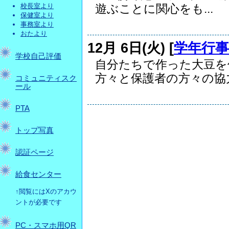
校長室より
遊ぶことに関心をも...
保健室より
事務室より
おたより
12月 6日(火) [
学年行事
学校自己評価
自分たちで作った大豆を
方々と保護者の方々の協力.
コミュニティスク
ール
PTA
トップ写真
認証ページ
給食センター
↑閲覧にはXのアカウ
ントが必要です
PC・スマホ用QR