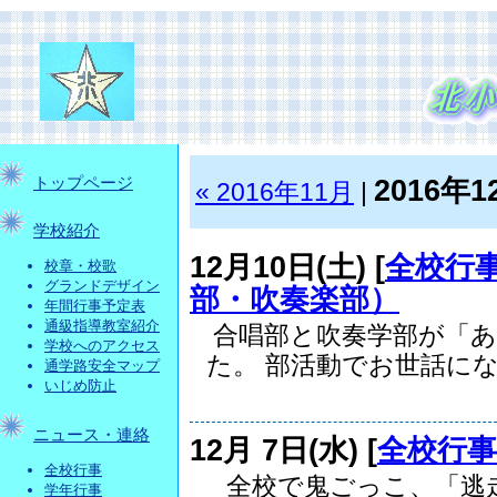
2016年1
トップページ
« 2016年11月
|
学校紹介
12月10日(土) [
全校行
校章・校歌
グランドデザイン
部・吹奏楽部）
年間行事予定表
通級指導教室紹介
合唱部と吹奏学部が「あ
学校へのアクセス
た。 部活動でお世話になっ
通学路安全マップ
いじめ防止
ニュース・連絡
12月 7日(水) [
全校行事
全校行事
全校で鬼ごっこ、「逃走
学年行事