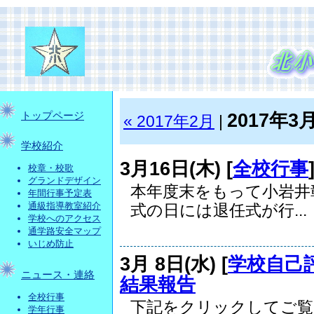
2017年3
トップページ
« 2017年2月
|
学校紹介
3月16日(木) [
全校行事
校章・校歌
グランドデザイン
本年度末をもって小岩井
年間行事予定表
通級指導教室紹介
式の日には退任式が行...
学校へのアクセス
通学路安全マップ
いじめ防止
3月 8日(水) [
学校自己
ニュース・連絡
結果報告
全校行事
下記をクリックしてご覧
学年行事