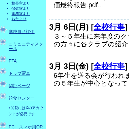
校長室より
価最終報告.pdf...
保健室より
事務室より
おたより
3月 6日(月) [
全校行事
学校自己評価
３～５年生に来年度のク
の方々に各クラブの紹介を.
コミュニティスク
ール
PTA
3月 3日(金) [
全校行事
トップ写真
6年生を送る会が行われ
の５年生が中心となって..
認証ページ
給食センター
↑閲覧にはXのアカウ
ントが必要です
PC・スマホ用QR