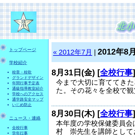
2012年8
トップページ
« 2012年7月
|
学校紹介
8月31日(金) [
全校行事
校章・校歌
グランドデザイン
今まで大切に育ててきた
年間行事予定表
通級指導教室紹介
た。その花々を全校で観賞.
学校へのアクセス
通学路安全マップ
いじめ防止
8月30日(木) [
全校行事
ニュース・連絡
本年度の学校保健委員会
全校行事
村 崇先生を講師としてお招
学年行事