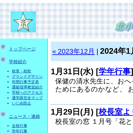
2024年1
トップページ
« 2023年12月
|
学校紹介
1月31日(水) [
学年行事
校章・校歌
グランドデザイン
保健の清水先生に、おへ
年間行事予定表
通級指導教室紹介
ためにあるのかなど、 おへ
学校へのアクセス
通学路安全マップ
いじめ防止
1月29日(月) [
校長室よ
ニュース・連絡
校長室の窓 １月号「花とみ
全校行事
学年行事