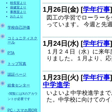
校長室より
1月26日(金) [
学年行事
保健室より
事務室より
図工の学習でローラーを
おたより
っています。 今週と先週.
学校自己評価
コミュニティスク
1月24日(水) [
学年行事
ール
１月２４日（水）に来年
PTA
りました。１月より、応援.
トップ写真
認証ページ
1月23日(火) [
学年行事
中学進学
給食センター
いよいよ中学校進学まで
↑閲覧にはXのアカウ
た。中学校に向けてのイメ
ントが必要です
PC・スマホ用QR