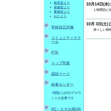
校長室より
10月14日(水) 
保健室より
１時間目に吹
事務室より
おたより
10月 3日(土) [
学校自己評価
清々しい秋晴
コミュニティスク
ール
PTA
トップ写真
認証ページ
給食センター
↑閲覧にはXのアカウ
ントが必要です
PC・スマホ用QR