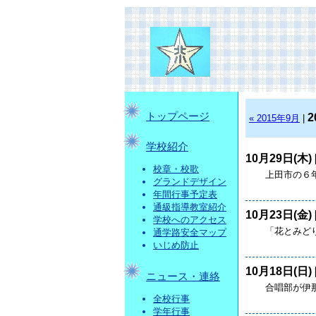
トップページ
2
« 2015年9月
|
学校紹介
10月29日(木) 
校章・校歌
上田市の６年
グランドデザイン
年間行事予定表
通級指導教室紹介
10月23日(金) 
学校へのアクセス
「花とみどり
通学路安全マップ
いじめ防止
10月18日(日) 
ニュース・連絡
合唱部が伊那
全校行事
学年行事