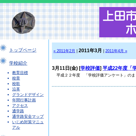
トップページ
2011年3月
« 2011年2月
|
|
2011年4月 »
学校紹介
3月11日(金) [
学校評価
]
平成22年度「
教育目標
平成２２年度 「学校評価アンケート」のまとめと考察
校章
校歌
沿革
グランドデザイン
年間行事計画
アクセス
通学路
通学路安全マップ
いじめ対策マニュ
アル