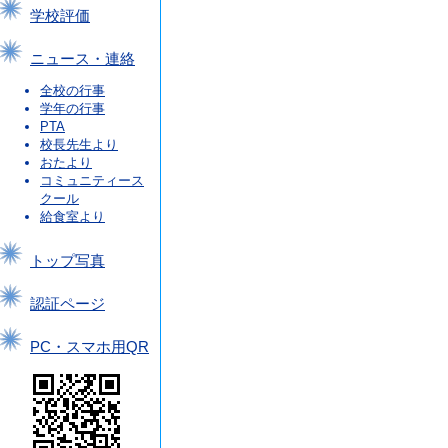
学校評価
ニュース・連絡
全校の行事
学年の行事
PTA
校長先生より
おたより
コミュニティース
クール
給食室より
トップ写真
認証ページ
PC・スマホ用QR