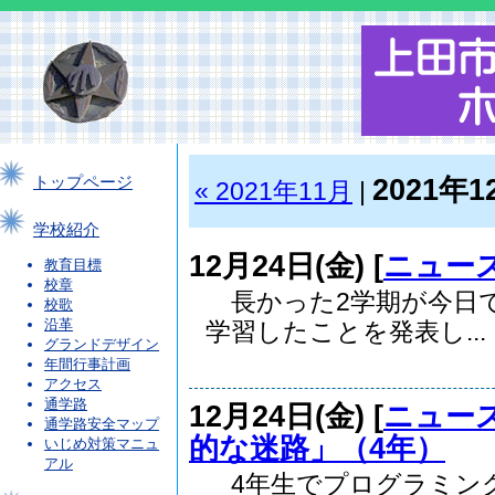
2021年1
トップページ
« 2021年11月
|
学校紹介
12月24日(金) [
ニュー
教育目標
校章
長かった2学期が今日
校歌
沿革
学習したことを発表し...
グランドデザイン
年間行事計画
アクセス
通学路
12月24日(金) [
ニュー
通学路安全マップ
的な迷路」（4年）
いじめ対策マニュ
アル
4年生でプログラミン