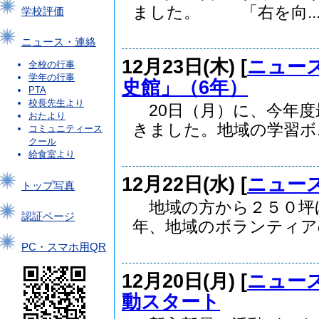
ました。 「右を向..
学校評価
ニュース・連絡
12月23日(木) [
ニュー
全校の行事
学年の行事
史館」（6年）
PTA
校長先生より
20日（月）に、今年度
おたより
きました。地域の学習ボ..
コミュニティース
クール
給食室より
12月22日(水) [
ニュー
トップ写真
地域の方から２５０坪
認証ページ
年、地域のボランティアの.
PC・スマホ用QR
12月20日(月) [
ニュー
動スタート