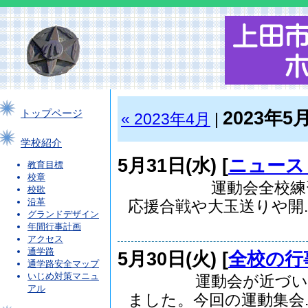
2023年5
トップページ
« 2023年4月
|
学校紹介
5月31日(水) [
ニュース
教育目標
校章
運動会全校練習が行
校歌
沿革
応援合戦や大玉送りや開..
グランドデザイン
年間行事計画
アクセス
通学路
5月30日(火) [
全校の行
通学路安全マップ
いじめ対策マニュ
運動会が近づいてき
アル
ました。今回の運動集会..