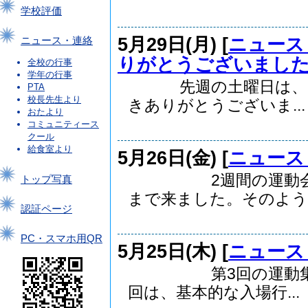
学校評価
5月29日(月) [
ニュース
ニュース・連絡
りがとうございまし
全校の行事
学年の行事
先週の土曜日は、PT
PTA
校長先生より
きありがとうございま...
おたより
コミュニティース
クール
給食室より
5月26日(金) [
ニュース
2週間の運動会特別
トップ写真
まで来ました。そのよう..
認証ページ
PC・スマホ用QR
5月25日(木) [
ニュース
第3回の運動集会が
回は、基本的な入場行...