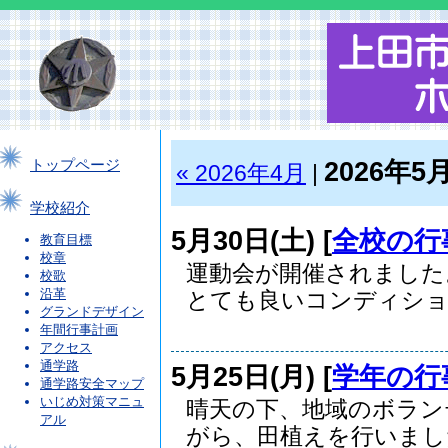
2026年5
トップページ
« 2026年4月
|
学校紹介
5月30日(土) [
全校の行
教育目標
校章
運動会が開催されました
校歌
沿革
とても良いコンディション
グランドデザイン
年間行事計画
アクセス
通学路
5月25日(月) [
学年の行
通学路安全マップ
いじめ対策マニュ
晴天の下、地域のボラン
アル
がら、田植えを行いました