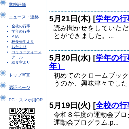
学校評価
5月21日(木) [
学年の行
ニュース・連絡
全校の行事
読み聞かせをしていただ
学年の行事
とができました。...
PTA
校長先生より
おたより
コミュニティース
5月20日(水) [
学年の行
クール
給食室より
年）
初めてのクロームブック
トップ写真
うのか、興味津々でした。.
認証ページ
PC・スマホ用QR
5月19日(火) [
全校の行
令和８年度の運動会プロ
運動会プログラム.p...