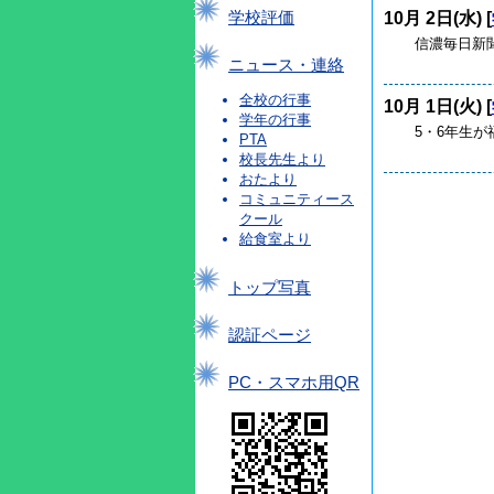
10月 2日(水) [
学校評価
信濃毎日新聞
ニュース・連絡
全校の行事
10月 1日(火) [
学年の行事
5・6年生が
PTA
校長先生より
おたより
コミュニティース
クール
給食室より
トップ写真
認証ページ
PC・スマホ用QR