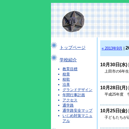
トップページ
2
« 2013年9月
|
学校紹介
10月30日(水) 
教育目標
上田市の6年
校章
校歌
沿革
10月28日(月) 
グランドデザイン
平成25年度
年間行事計画
アクセス
通学路
10月25日(金) 
通学路安全マップ
いじめ対策マニュ
子どもたちが
アル