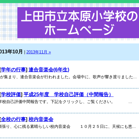
013年10月
|
2013年11月 »
[
学年の行事
]
連合音楽会(6年生)
生が集まり、連合音楽会が行われました。会場中に、歌声が響き渡りました...
[
学校評価
]
平成25年度 学校自己評価（中間報告）
 学校自己評価中間報告です。下記をクリックし、ご覧ください。 ...
[
全校の行事
]
校内音楽会
頑張り、心に残る素晴らしい校内音楽会 １０月２５日に、天候にも恵...