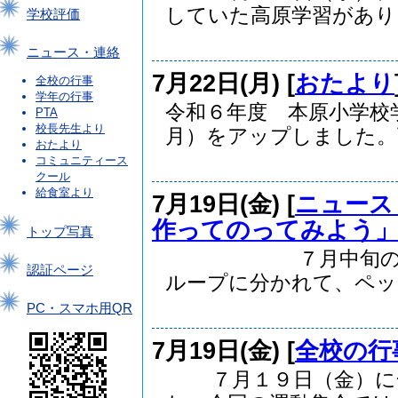
していた高原学習があり..
学校評価
ニュース・連絡
7月22日(月) [
おたより
全校の行事
学年の行事
令和６年度 本原小学校
PTA
校長先生より
月）をアップしました。下.
おたより
コミュニティース
クール
給食室より
7月19日(金) [
ニュース
作ってのってみよう
トップ写真
７月中旬の２年生
認証ページ
ループに分かれて、ペッ..
PC・スマホ用QR
7月19日(金) [
全校の行
７月１９日（金）に一