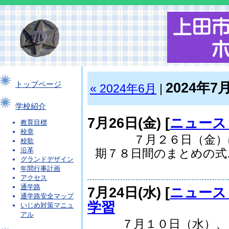
2024年7
トップページ
« 2024年6月
|
学校紹介
7月26日(金) [
ニュース
教育目標
校章
７月２６日（金）に
校歌
沿革
期７８日間のまとめの式..
グランドデザイン
年間行事計画
アクセス
通学路
7月24日(水) [
ニュース
通学路安全マップ
学習
いじめ対策マニュ
アル
７月１０日（水）、１