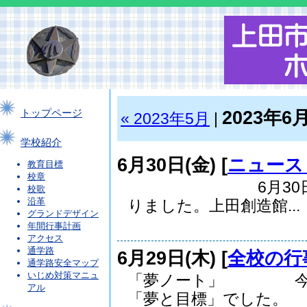
2023年6
トップページ
« 2023年5月
|
学校紹介
6月30日(金) [
ニュース
教育目標
校章
6月30日（金）
校歌
沿革
りました。上田創造館...
グランドデザイン
年間行事計画
アクセス
通学路
6月29日(木) [
全校の行
通学路安全マップ
いじめ対策マニュ
「夢ノート」 今回
アル
「夢と目標」でした。 ..