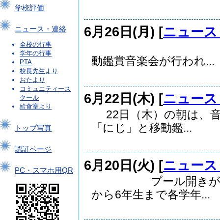
学校評価
6月26日(月) [
ニュース
ニュース・連絡
全校の行事
２６日(
学年の行事
動鑑賞音楽会が行われ...
PTA
校長先生より
おたより
コミュニティース
6月22日(木) [
ニュース
クール
給食室より
22日（木）の朝は、音
「にじ」と移動鑑...
トップ写真
認証ページ
6月20日(火) [
ニュース
PC・スマホ用QR
プール開きが、20
から6年生まで各学年...