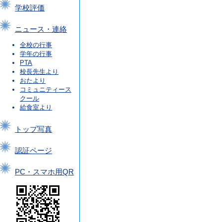
学校評価
ニュース・連絡
全校の行事
学年の行事
PTA
校長先生より
おたより
コミュニティース
クール
給食室より
トップ写真
認証ページ
PC・スマホ用QR