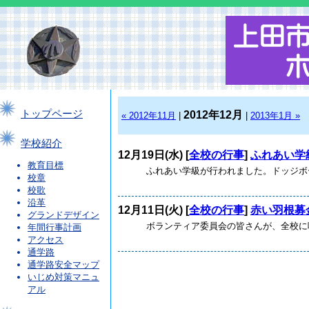
トップページ
2012年12月
« 2012年11月
|
|
2013年1月 »
学校紹介
12月19日(水) [
全校の行事
]
ふれあい学
教育目標
ふれあい学級が行われました。ドッジボール
校章
校歌
沿革
12月11日(火) [
全校の行事
]
赤い羽根募
グランドデザイン
ボランティア委員会の皆さんが、全校に呼び
年間行事計画
アクセス
通学路
通学路安全マップ
いじめ対策マニュ
アル