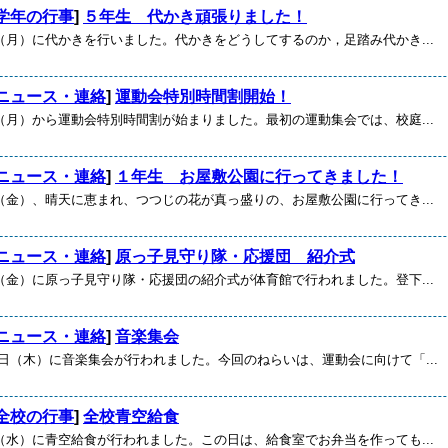
学年の行事
]
５年生 代かき頑張りました！
月）に代かきを行いました。代かきをどうしてするのか，足踏み代かき...
ニュース・連絡
]
運動会特別時間割開始！
月）から運動会特別時間割が始まりました。最初の運動集会では、校庭...
ニュース・連絡
]
１年生 お屋敷公園に行ってきました！
金）、晴天に恵まれ、つつじの花が真っ盛りの、お屋敷公園に行ってき...
ニュース・連絡
]
原っ子見守り隊・応援団 紹介式
金）に原っ子見守り隊・応援団の紹介式が体育館で行われました。登下...
ニュース・連絡
]
音楽集会
木）に音楽集会が行われました。今回のねらいは、運動会に向けて「...
全校の行事
]
全校青空給食
水）に青空給食が行われました。この日は、給食室でお弁当を作っても...