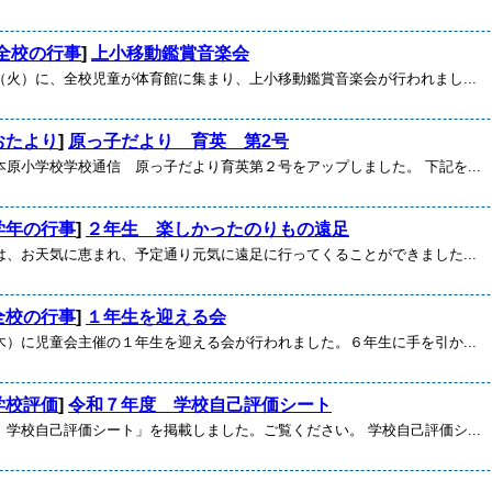
全校の行事
]
上小移動鑑賞音楽会
火）に、全校児童が体育館に集まり、上小移動鑑賞音楽会が行われまし...
おたより
]
原っ子だより 育英 第2号
本原小学校学校通信 原っ子だより育英第２号をアップしました。 下記を...
学年の行事
]
２年生 楽しかったのりもの遠足
、お天気に恵まれ、予定通り元気に遠足に行ってくることができました...
全校の行事
]
１年生を迎える会
）に児童会主催の１年生を迎える会が行われました。６年生に手を引か...
学校評価
]
令和７年度 学校自己評価シート
 学校自己評価シート」を掲載しました。ご覧ください。 学校自己評価シ...