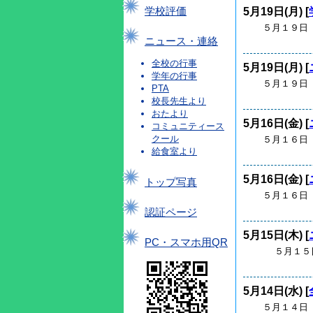
5月19日(月) [
学校評価
５月１９日（
ニュース・連絡
全校の行事
5月19日(月) [
学年の行事
５月１９日（
PTA
校長先生より
おたより
5月16日(金) [
コミュニティース
クール
５月１６日（
給食室より
5月16日(金) [
トップ写真
５月１６日（
認証ページ
5月15日(木) [
PC・スマホ用QR
５月１５日（
5月14日(水) [
５月１４日（