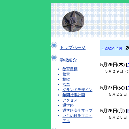
トップページ
2
« 2025年4月
|
学校紹介
5月29日(木) [
教育目標
５月２９日（
校章
校歌
沿革
5月27日(火) [
グランドデザイン
５月２２日（
年間行事計画
アクセス
通学路
5月26日(月) [
通学路安全マップ
いじめ対策マニュ
５月２５日（
アル