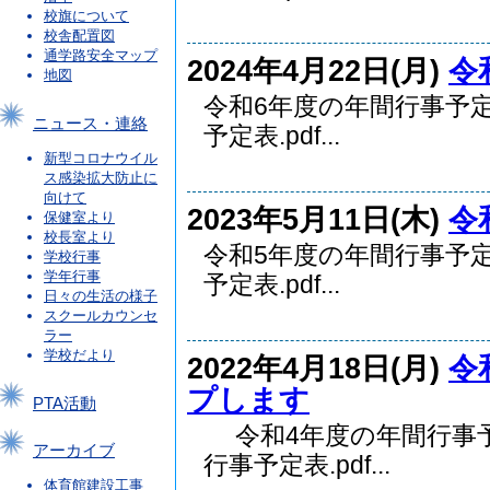
校旗について
校舎配置図
通学路安全マップ
2024年4月22日(月)
令
地図
令和6年度の年間行事予
ニュース・連絡
予定表.pdf...
新型コロナウイル
ス感染拡大防止に
向けて
2023年5月11日(木)
令
保健室より
校長室より
令和5年度の年間行事予
学校行事
学年行事
予定表.pdf...
日々の生活の様子
スクールカウンセ
ラー
学校だより
2022年4月18日(月)
令
プします
PTA活動
令和4年度の年間行事予
アーカイブ
行事予定表.pdf...
体育館建設工事