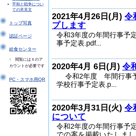
平和と戦争につい
ての意見文
2021年4月26日(月)
令
プします
トップ写真
令和3年度の年間行事予
認証ページ
事予定表.pdf...
給食センター
↑ 閲覧にはＸのア
2020年4月 6日(月)
令
カウントが必要です
令和2年度 年間行事
PC・スマホ用QR
学校行事予定表.p...
2020年3月31日(火)
令
について
令和2年度の年間行事予
での案を掲載いたしまし..