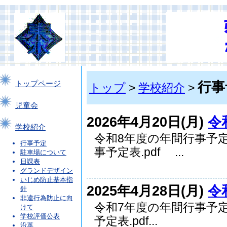
行事
トップページ
トップ
>
学校紹介
>
児童会
2026年4月20日(月)
令
学校紹介
令和8年度の年間行事予
行事予定
事予定表.pdf ...
駐車場について
日課表
グランドデザイン
いじめ防止基本指
2025年4月28日(月)
令
針
非違行為防止に向
令和7年度の年間行事予
けて
学校評価公表
予定表.pdf...
沿革