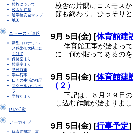
校舎の片隅にコスモスが
校旗について
校舎配置図
節も終わり、ひっそりと静.
通学路安全マップ
地図
ニュース・連絡
9月 5日(金) [
体育館建
新型コロナウイル
体育館工事が始まって
ス感染拡大防止に
に、何か貼ってあるのを..
向けて
保健室より
校長室より
学校行事
9月 5日(金) [
体育館建
学年行事
日々の生活の様子
（２）
スクールカウンセ
ラー
下記は、８月２９日の
学校だより
し込む作業が始まりました.
PTA活動
アーカイブ
9月 5日(金) [
行事予定
体育館建設工事