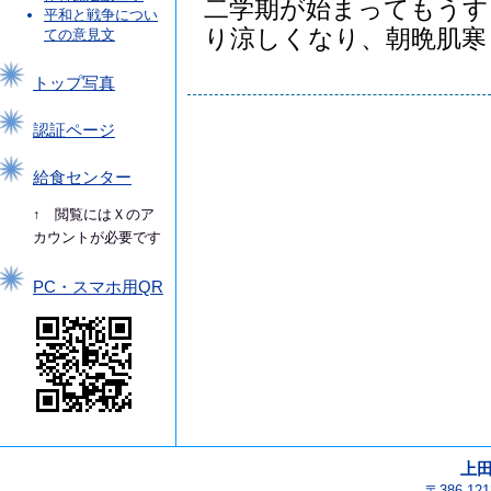
二学期が始まってもうす
平和と戦争につい
り涼しくなり、朝晩肌寒く.
ての意見文
トップ写真
認証ページ
給食センター
↑ 閲覧にはＸのア
カウントが必要です
PC・スマホ用QR
上
〒386-1