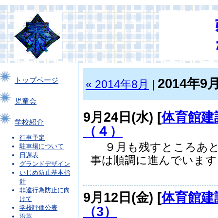
2014年9
トップページ
« 2014年8月
|
児童会
9月24日(水) [
体育館建
学校紹介
（４）
行事予定
９月も残すところあと
駐車場について
日課表
事は順調に進んでいます..
グランドデザイン
いじめ防止基本指
針
非違行為防止に向
9月12日(金) [
体育館建
けて
（3）
学校評価公表
沿革