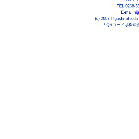
TEL 0268-3
E-mail
hi
(c) 2007 Higashi-Shioda
＊QRコードは株式