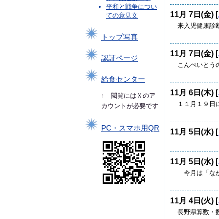
平和と戦争につい
11月 7日(金) [
ての意見文
来入児健康診
トップ写真
11月 7日(金) [
認証ページ
こんぺいとう
給食センター
11月 6日(木) [
↑ 閲覧にはＸのア
１１月１９日
カウントが必要です
PC・スマホ用QR
11月 5日(水) [
11月 5日(水) [
今月は「なか
11月 4日(火) [
長野県算数・