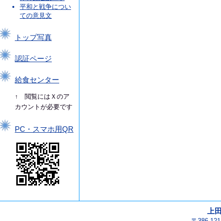
平和と戦争につい
ての意見文
トップ写真
認証ページ
給食センター
↑ 閲覧にはＸのア
カウントが必要です
PC・スマホ用QR
上
〒386-1