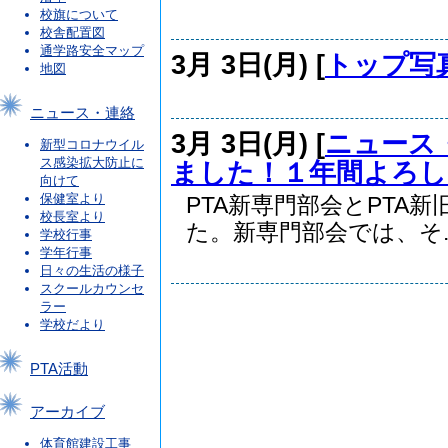
校旗について
校舎配置図
通学路安全マップ
3月 3日(月) [
トップ写
地図
ニュース・連絡
3月 3日(月) [
ニュース
新型コロナウイル
ス感染拡大防止に
ました！１年間よろし
向けて
保健室より
PTA新専門部会とPTA
校長室より
た。新専門部会では、そ..
学校行事
学年行事
日々の生活の様子
スクールカウンセ
ラー
学校だより
PTA活動
アーカイブ
体育館建設工事