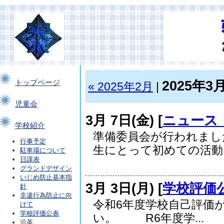
2025年3
トップページ
« 2025年2月
|
児童会
3月 7日(金) [
ニュース
学校紹介
準備委員会が行われまし
行事予定
生にとって初めての活動と.
駐車場について
日課表
グランドデザイン
いじめ防止基本指
3月 3日(月) [
学校評価
針
非違行為防止に向
令和6年度学校自己評価
けて
学校評価公表
い。 R6年度学...
沿革