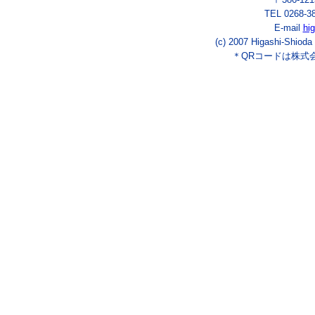
TEL 0268-3
E-mail
hi
(c) 2007 Higashi-Shioda
＊QRコードは株式