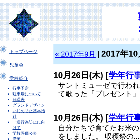
2017年1
トップページ
« 2017年9月
|
児童会
10月26日(木) [
学年行
学校紹介
サントミューゼで行われ
行事予定
て歌った「プレゼント」 .
駐車場について
日課表
グランドデザイン
いじめ防止基本指
10月26日(木) [
学年行
針
非違行為防止に向
自分たちで育てたお米の
けて
学校評価公表
をしました。 収穫祭の...
沿革