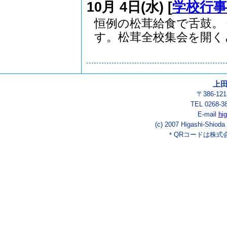
10月 4日(水) [
学校行事
恒例の松茸給食で舌鼓。
す。松茸全校集会を開くと.
上
〒386-1
TEL 0268-3
E-mail
hi
(c) 2007 Higashi-Shioda
＊QRコードは株式