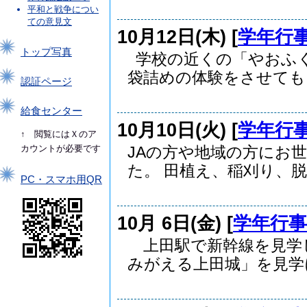
平和と戦争につい
ての意見文
10月12日(木) [
学年行
トップ写真
学校の近くの「やおふ
袋詰めの体験をさせても..
認証ページ
給食センター
10月10日(火) [
学年行
↑ 閲覧にはＸのア
カウントが必要です
JAの方や地域の方にお
た。 田植え、稲刈り、脱..
PC・スマホ用QR
10月 6日(金) [
学年行事
上田駅で新幹線を見学
みがえる上田城」を見学に.