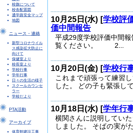
校旗について
校舎配置図
通学路安全マップ
10月25日(水) [
学校評
地図
価中間報告
ニュース・連絡
平成29度学校評価中間
新型コロナウイル
覧ください。 2...
ス感染拡大防止に
向けて
保健室より
校長室より
10月20日(金) [
学校行
学校行事
学年行事
これまで頑張って練習し
日々の生活の様子
した。 どの子も緊張して.
スクールカウンセ
ラー
学校だより
10月18日(水) [
学年行
PTA活動
横関さんに説明していた
アーカイブ
しました。 そばの実がた.
体育館建設工事